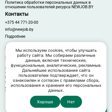
Политика обработки персональных данных в
отношении пользователей ресурса NEWJOB.BY
Контакты
+375 44 771-20-00
info@newjob.by
Подробнее
Мы в соцсетях
Мы используем cookies, чтобы улучшать
работу сайта. Мы собираем различные
данные, включая технические,
функциональные, аналитические, рекламные.
NEWJOB.BY 🐝 2024 - 2026 | Все права защищены
Дальнейшее использование сайта
ООО «Атамантия» | УНП 693331617
пользователем подтверждает, что он
Беларусь, Минская обл., Минский р-н, Новодворский
ознакомлен и согласен с правилами сбора,
c/c,
использования и хранения его персональных
дом 40/2, оф. 52, р-н д. Большое Стиклево, 223060
данных.
Время работы: пн-пт 09:00-17:30, вых. — сб, вс
Хорошо
Нет
Карта сайта