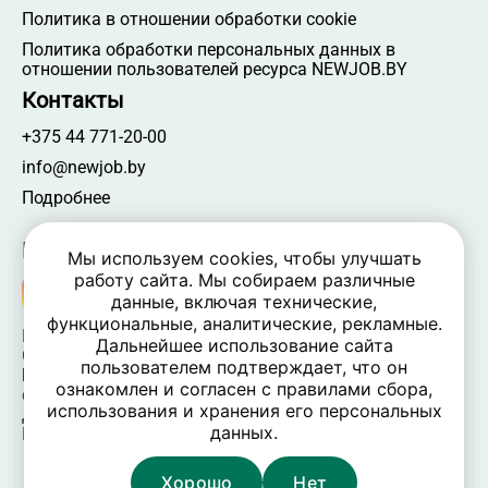
Политика в отношении обработки cookie
Политика обработки персональных данных в
отношении пользователей ресурса NEWJOB.BY
Контакты
+375 44 771-20-00
info@newjob.by
Подробнее
Мы в соцсетях
Мы используем cookies, чтобы улучшать
работу сайта. Мы собираем различные
данные, включая технические,
функциональные, аналитические, рекламные.
NEWJOB.BY 🐝 2024 - 2026 | Все права защищены
Дальнейшее использование сайта
ООО «Атамантия» | УНП 693331617
пользователем подтверждает, что он
Беларусь, Минская обл., Минский р-н, Новодворский
ознакомлен и согласен с правилами сбора,
c/c,
использования и хранения его персональных
дом 40/2, оф. 52, р-н д. Большое Стиклево, 223060
данных.
Время работы: пн-пт 09:00-17:30, вых. — сб, вс
Хорошо
Нет