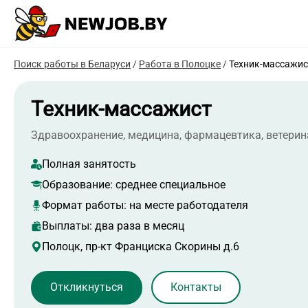
Поиск работы в Беларуси
/
Работа в Полоцке
/
Техник-массажис
Техник-массажист
Здравоохранение, медицина, фармацевтика, ветери
Полная занятость
Образование:
среднее специальное
Формат работы:
на месте работодателя
Выплаты: два раза в месяц
Полоцк, пр-кт Франциска Скорины д.6
Контакты