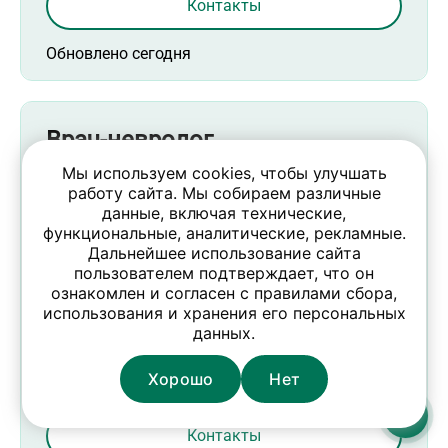
Контакты
Обновлено сегодня
Врач-невролог
Мы используем cookies, чтобы улучшать
Выплаты: два раза в месяц
работу сайта. Мы собираем различные
данные, включая технические,
Филиал “Санаторий “Альфа Радон” ООО
функциональные, аналитические, рекламные.
“ТОРВЛАД”
Дальнейшее использование сайта
Мосты, Гродненская область, Дятловский
пользователем подтверждает, что он
район, сельсовет Даниловичский, д.
ознакомлен и согласен с правилами сбора,
Даниловичи, Даниловичский с/с, 4 50
использования и хранения его персональных
метров южнее санатория "Радон"
данных.
Откликнуться
Хорошо
Нет
Контакты