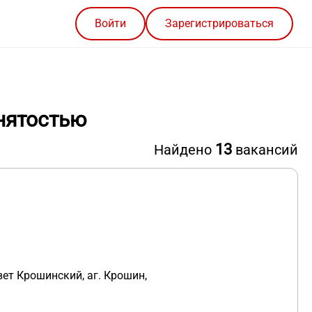
Войти
Зарегистрироваться
нятостью
13
Найдено
вакансий
вет Крошинский, аг. Крошин,