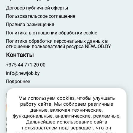
Договор публичной оферты
Пользовательское соглашение
Правила размещения
Политика в отношении обработки cookie
Политика обработки персональных данных в
отношении пользователей ресурса NEWJOB.BY
Контакты
+375 44 771-20-00
info@newjob.by
Подробнее
Мы в соцсетях
Мы используем cookies, чтобы улучшать
работу сайта. Мы собираем различные
данные, включая технические,
функциональные, аналитические, рекламные.
NEWJOB.BY 🐝 2024 - 2026 | Все права защищены
Дальнейшее использование сайта
ООО «Атамантия» | УНП 693331617
пользователем подтверждает, что он
Беларусь, Минская обл., Минский р-н, Новодворский