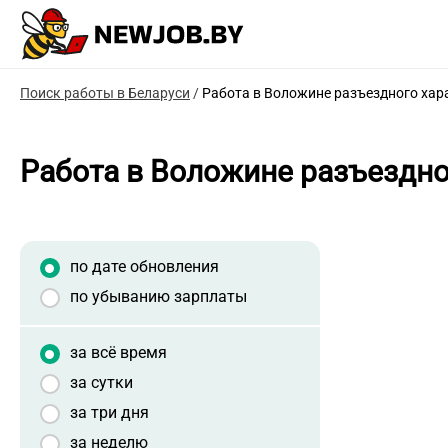
Поиск работы в Беларуси
/
Работа в Воложине разъездного хар
Работа в Воложине разъездно
по дате обновления
по убыванию зарплаты
за всё время
за сутки
за три дня
за неделю