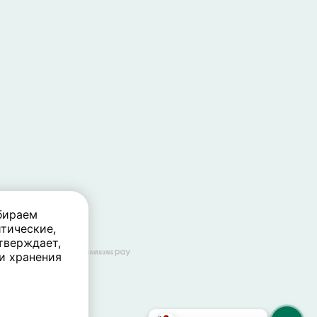
бираем
тические,
тверждает,
 и хранения