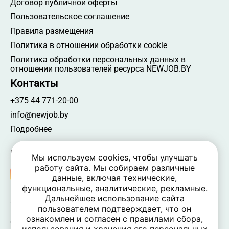
Договор публичной оферты
Пользовательское соглашение
Правила размещения
Политика в отношении обработки cookie
Политика обработки персональных данных в
отношении пользователей ресурса NEWJOB.BY
Контакты
+375 44 771-20-00
info@newjob.by
Подробнее
Мы в соцсетях
Мы используем cookies, чтобы улучшать
работу сайта. Мы собираем различные
данные, включая технические,
функциональные, аналитические, рекламные.
NEWJOB.BY 🐝 2024 - 2026 | Все права защищены
Дальнейшее использование сайта
ООО «Атамантия» | УНП 693331617
пользователем подтверждает, что он
Беларусь, Минская обл., Минский р-н, Новодворский
ознакомлен и согласен с правилами сбора,
c/c,