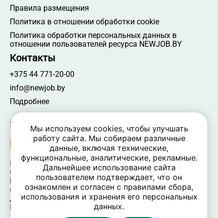
Правила размещения
Политика в отношении обработки cookie
Политика обработки персональных данных в
отношении пользователей ресурса NEWJOB.BY
Контакты
+375 44 771-20-00
info@newjob.by
Подробнее
Мы в соцсетях
Мы используем cookies, чтобы улучшать
работу сайта. Мы собираем различные
данные, включая технические,
функциональные, аналитические, рекламные.
NEWJOB.BY 🐝 2024 - 2026 | Все права защищены
Дальнейшее использование сайта
ООО «Атамантия» | УНП 693331617
пользователем подтверждает, что он
Беларусь, Минская обл., Минский р-н, Новодворский
ознакомлен и согласен с правилами сбора,
c/c,
использования и хранения его персональных
дом 40/2, оф. 52, р-н д. Большое Стиклево, 223060
данных.
Время работы: пн-пт 09:00-17:30, вых. — сб, вс