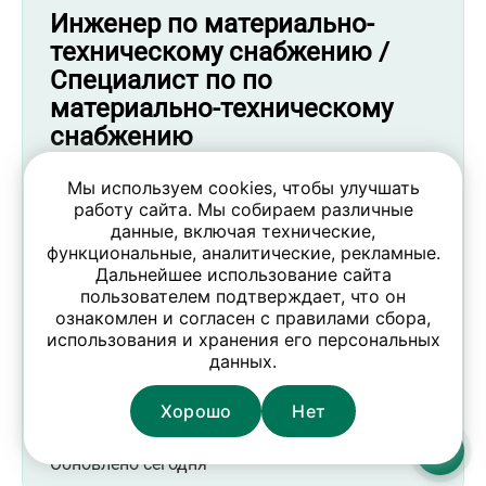
Инженер по материально-
техническому снабжению /
Специалист по по
материально-техническому
снабжению
от 1400 BYN
Мы используем cookies, чтобы улучшать
работу сайта. Мы собираем различные
Выплаты: два раза в месяц
данные, включая технические,
функциональные, аналитические, рекламные.
Государственное предприятие “Единица”
Дальнейшее использование сайта
Минск
пользователем подтверждает, что он
ознакомлен и согласен с правилами сбора,
использования и хранения его персональных
Откликнуться
данных.
Хорошо
Нет
Контакты
Обновлено сегодня