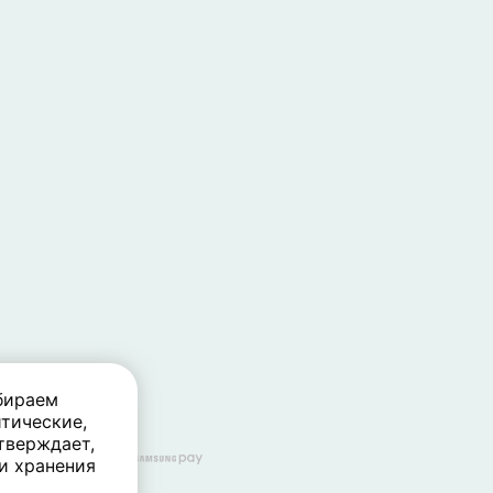
бираем
тические,
тверждает,
 и хранения