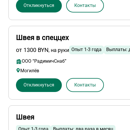
Откликнуться
Контакты
Швея в спеццех
от 1300 BYN
Опыт 1-3 года
Выплаты: 
, на руки
ООО “РадимичСнаб”
Могилёв
Откликнуться
Контакты
Швея
Опыт 1-3 года
Выплаты: два раза в месяц