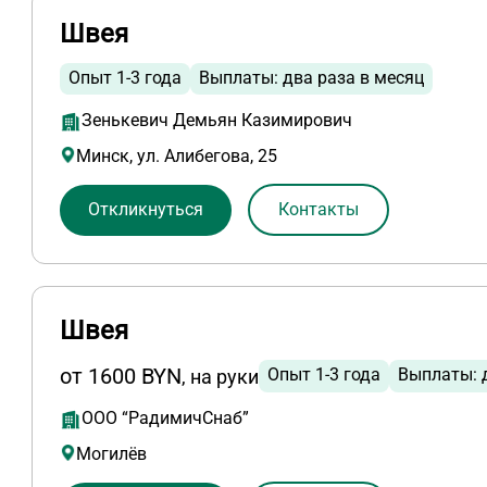
Швея
Опыт 1-3 года
Выплаты: два раза в месяц
Зенькевич Демьян Казимирович
Минск, ул. Алибегова, 25
Откликнуться
Контакты
Швея
от 1600 BYN
Опыт 1-3 года
Выплаты: 
, на руки
ООО “РадимичСнаб”
Могилёв