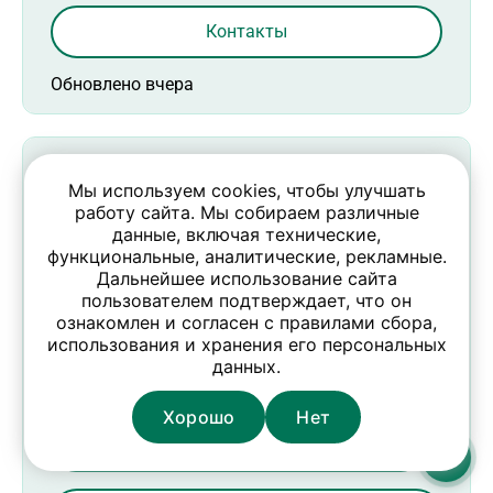
Контакты
Обновлено вчера
Водитель на автоцистерну /
Мы используем cookies, чтобы улучшать
Водитель-международник /
работу сайта. Мы собираем различные
Водитель категории СЕ
данные, включая технические,
функциональные, аналитические, рекламные.
6400 - 8300 BYN
Дальнейшее использование сайта
пользователем подтверждает, что он
Опыт 1-3 года
Выплаты: два раза в месяц
ознакомлен и согласен с правилами сбора,
использования и хранения его персональных
ООО “Сектор-транс”
данных.
Жодино
Хорошо
Нет
Откликнуться