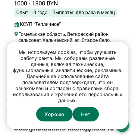
1000 - 1300 BYN
Опыт 1-3 года
Выплаты: два раза в месяц
КСУП “Тепличное”
Гомельская область, Ветковский район,
сельсовет Хальчанский, аг. Старое Село,
улицы нет
Мы используем cookies, чтобы улучшать
работу сайта. Мы собираем различные
Откликнуться
данные, включая технические,
функциональные, аналитические, рекламные.
Дальнейшее использование сайта
Контакты
пользователем подтверждает, что он
ознакомлен и согласен с правилами сбора,
использования и хранения его персональных
Обновлено 7 июля 2026
данных.
Хорошо
Нет
Животновод по
обслуживанию молодняка КРС