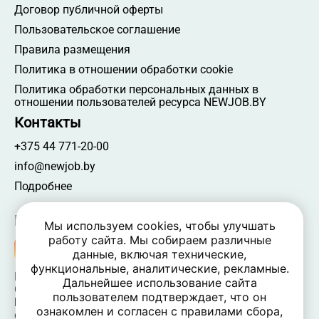
Договор публичной оферты
Пользовательское соглашение
Правила размещения
Политика в отношении обработки cookie
Политика обработки персональных данных в
отношении пользователей ресурса NEWJOB.BY
Контакты
+375 44 771-20-00
info@newjob.by
Подробнее
Мы в соцсетях
Мы используем cookies, чтобы улучшать
работу сайта. Мы собираем различные
данные, включая технические,
функциональные, аналитические, рекламные.
NEWJOB.BY 🐝 2024 - 2026 | Все права защищены
Дальнейшее использование сайта
ООО «Атамантия» | УНП 693331617
пользователем подтверждает, что он
Беларусь, Минская обл., Минский р-н, Новодворский
ознакомлен и согласен с правилами сбора,
c/c,