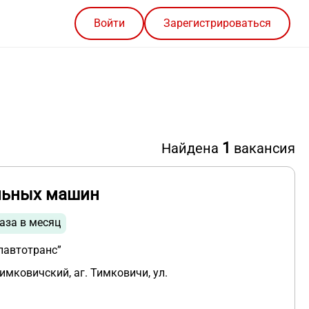
Войти
Зарегистрироваться
1
Найдена
вакансия
льных машин
аза в месяц
лавтотранс”
имковичский, аг. Тимковичи, ул.