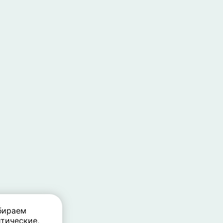
бираем
тические,