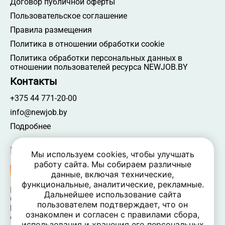
Договор публичной оферты
Пользовательское соглашение
Правила размещения
Политика в отношении обработки cookie
Политика обработки персональных данных в
отношении пользователей ресурса NEWJOB.BY
Контакты
+375 44 771-20-00
info@newjob.by
Подробнее
Мы в соцсетях
Мы используем cookies, чтобы улучшать
работу сайта. Мы собираем различные
данные, включая технические,
функциональные, аналитические, рекламные.
NEWJOB.BY 🐝 2024 - 2026 | Все права защищены
Дальнейшее использование сайта
ООО «Атамантия» | УНП 693331617
пользователем подтверждает, что он
Беларусь, Минская обл., Минский р-н, Новодворский
ознакомлен и согласен с правилами сбора,
c/c,
использования и хранения его персональных