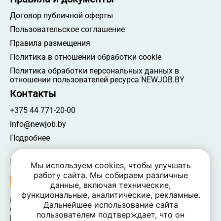
Договор публичной оферты
Пользовательское соглашение
Правила размещения
Политика в отношении обработки cookie
Политика обработки персональных данных в
отношении пользователей ресурса NEWJOB.BY
Контакты
+375 44 771-20-00
info@newjob.by
Подробнее
Мы в соцсетях
Мы используем cookies, чтобы улучшать
работу сайта. Мы собираем различные
данные, включая технические,
функциональные, аналитические, рекламные.
NEWJOB.BY 🐝 2024 - 2026 | Все права защищены
Дальнейшее использование сайта
ООО «Атамантия» | УНП 693331617
пользователем подтверждает, что он
Беларусь, Минская обл., Минский р-н, Новодворский