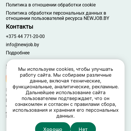
Политика в отношении обработки cookie
Политика обработки персональных данных в
отношении пользователей ресурса NEWJOB.BY
Контакты
+375 44 771-20-00
info@newjob.by
Подробнее
Мы в соцсетях
Мы используем cookies, чтобы улучшать
работу сайта. Мы собираем различные
данные, включая технические,
функциональные, аналитические, рекламные.
NEWJOB.BY 🐝 2024 - 2026 | Все права защищены
Дальнейшее использование сайта
ООО «Атамантия» | УНП 693331617
пользователем подтверждает, что он
Беларусь, Минская обл., Минский р-н, Новодворский
ознакомлен и согласен с правилами сбора,
c/c,
использования и хранения его персональных
дом 40/2, оф. 52, р-н д. Большое Стиклево, 223060
данных.
Время работы: пн-пт 09:00-17:30, вых. — сб, вс
Хорошо
Нет