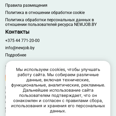
Правила размещения
Политика в отношении обработки cookie
Политика обработки персональных данных в
отношении пользователей ресурса NEWJOB.BY
Контакты
+375 44 771-20-00
info@newjob.by
Подробнее
Мы в соцсетях
Мы используем cookies, чтобы улучшать
работу сайта. Мы собираем различные
данные, включая технические,
функциональные, аналитические, рекламные.
NEWJOB.BY 🐝 2024 - 2026 | Все права защищены
Дальнейшее использование сайта
ООО «Атамантия» | УНП 693331617
пользователем подтверждает, что он
Беларусь, Минская обл., Минский р-н, Новодворский
ознакомлен и согласен с правилами сбора,
c/c,
использования и хранения его персональных
дом 40/2, оф. 52, р-н д. Большое Стиклево, 223060
данных.
Время работы: пн-пт 09:00-17:30, вых. — сб, вс