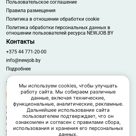
Пользовательское соглашение
Правила размещения
Политика в отношении обработки cookie
Политика обработки персональных данных в
отношении пользователей ресурса NEWJOB.BY
Контакты
+375 44 771-20-00
info@newjob.by
Подробнее
Мы в соцсетях
Мы используем cookies, чтобы улучшать
работу сайта. Мы собираем различные
данные, включая технические,
функциональные, аналитические, рекламные.
NEWJOB.BY 🐝 2024 - 2026 | Все права защищены
Дальнейшее использование сайта
ООО «Атамантия» | УНП 693331617
пользователем подтверждает, что он
Беларусь, Минская обл., Минский р-н, Новодворский
ознакомлен и согласен с правилами сбора,
c/c,
использования и хранения его персональных
дом 40/2, оф. 52, р-н д. Большое Стиклево, 223060
данных.
Время работы: пн-пт 09:00-17:30, вых. — сб, вс