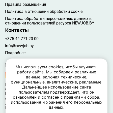
Правила размещения
Политика в отношении обработки cookie
Политика обработки персональных данных в
отношении пользователей ресурса NEWJOB.BY
Контакты
+375 44 771-20-00
info@newjob.by
Подробнее
Мы в соцсетях
Мы используем cookies, чтобы улучшать
работу сайта. Мы собираем различные
данные, включая технические,
функциональные, аналитические, рекламные.
NEWJOB.BY 🐝 2024 - 2026 | Все права защищены
Дальнейшее использование сайта
ООО «Атамантия» | УНП 693331617
пользователем подтверждает, что он
Беларусь, Минская обл., Минский р-н, Новодворский
ознакомлен и согласен с правилами сбора,
c/c,
использования и хранения его персональных
дом 40/2, оф. 52, р-н д. Большое Стиклево, 223060
данных.
Время работы: пн-пт 09:00-17:30, вых. — сб, вс