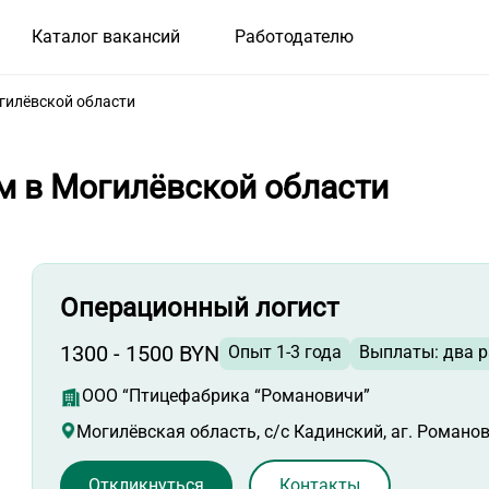
Каталог вакансий
Работодателю
гилёвской области
м в Могилёвской области
Операционный логист
1300 - 1500 BYN
Опыт 1-3 года
Выплаты: два р
ООО “Птицефабрика “Романовичи”
Могилёвская область, с/с Кадинский, аг. Романо
Откликнуться
Контакты