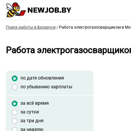
Поиск работы в Беларуси
/
Работа электрогазосварщиком в Мо
Работа электрогазосварщико
по дате обновления
по убыванию зарплаты
за всё время
за сутки
за три дня
за неделю