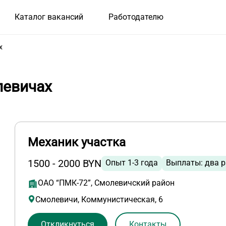
Каталог вакансий
Работодателю
х
левичах
Механик участка
1500 - 2000 BYN
Опыт 1-3 года
Выплаты: два р
ОАО “ПМК-72”, Смолевичский район
Смолевичи, Коммунистическая, 6
Откликнуться
Контакты