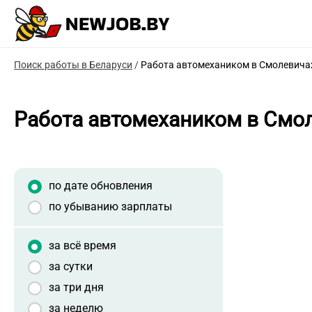
Поиск работы в Беларуси
/
Работа автомехаником в Смолевича
Работа автомехаником в Смо
по дате обновления
по убыванию зарплаты
за всё время
за сутки
за три дня
за неделю