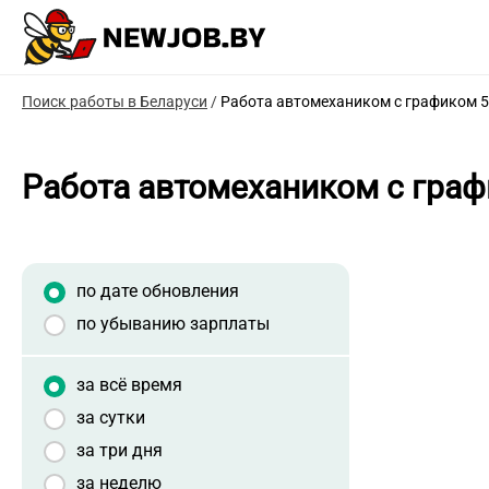
Поиск работы в Беларуси
/
Работа автомехаником с графиком 5
Работа автомехаником с граф
по дате обновления
по убыванию зарплаты
за всё время
за сутки
за три дня
за неделю