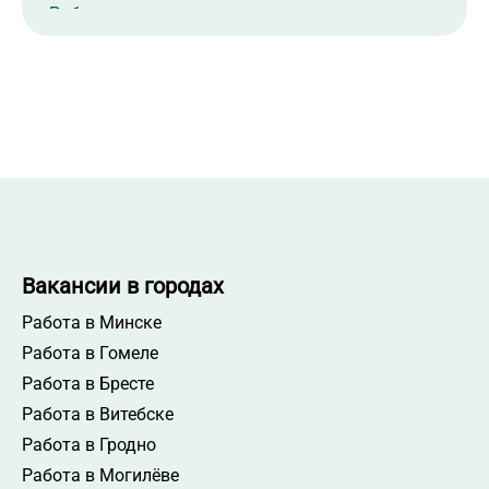
Работа мастером участка
Работа контролером ОТК
Работа рабочим на производство
Работа руководителем отдела клиентского
сервиса
Работа продавцом-кассиром
Работа координатором отдела продаж
Работа сортировщиком
Работа руководителем отдела продаж
Вакансии в городах
Работа менеджером АХО
Работа в Минске
Работа менеджером по продажам
Работа в Гомеле
Работа руководителем строительного проекта
Работа в Бресте
Работа начальником АХО
Работа в Витебске
Работа менеджером по работе с партнерами
Работа в Гродно
Работа супервайзером
Работа в Могилёве