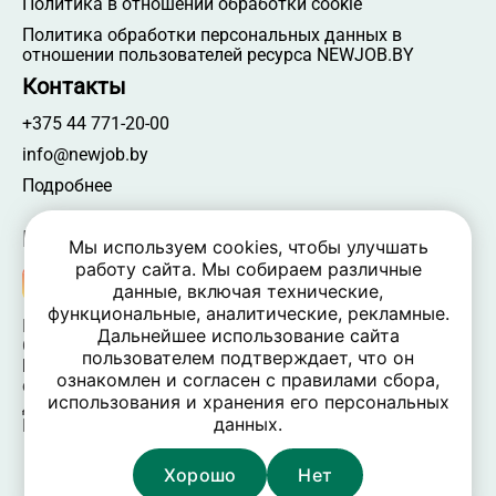
Политика в отношении обработки cookie
Политика обработки персональных данных в
отношении пользователей ресурса NEWJOB.BY
Контакты
+375 44 771-20-00
info@newjob.by
Подробнее
Мы в соцсетях
Мы используем cookies, чтобы улучшать
работу сайта. Мы собираем различные
данные, включая технические,
функциональные, аналитические, рекламные.
NEWJOB.BY 🐝 2024 - 2026 | Все права защищены
Дальнейшее использование сайта
ООО «Атамантия» | УНП 693331617
пользователем подтверждает, что он
Беларусь, Минская обл., Минский р-н, Новодворский
ознакомлен и согласен с правилами сбора,
c/c,
использования и хранения его персональных
дом 40/2, оф. 52, р-н д. Большое Стиклево, 223060
данных.
Время работы: пн-пт 09:00-17:30, вых. — сб, вс
Хорошо
Нет
Карта сайта