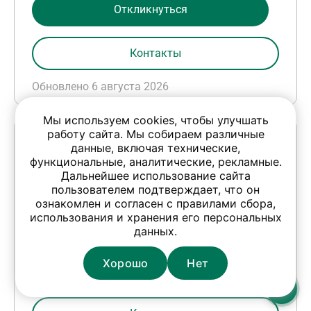
Откликнуться
Контакты
Обновлено 6 августа 2026
Мы используем cookies, чтобы улучшать
работу сайта. Мы собираем различные
Мастер (тепловое хозяйство)
данные, включая технические,
функциональные, аналитические, рекламные.
2000 - 2700 BYN
Дальнейшее использование сайта
пользователем подтверждает, что он
Выплаты: два раза в месяц
ознакомлен и согласен с правилами сбора,
использования и хранения его персональных
Гродненская область, г. Волковыск,
данных.
К.Маркса, 7а
Хорошо
Нет
Откликнуться