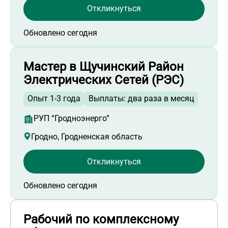
Откликнуться
Работа с полной занятостью
Работа с высшим образованием
Обновлено сегодня
Мастер в Щучинский Район
Электрических Сетей (РЭС)
Опыт 1-3 года
Выплаты: два раза в месяц
РУП “Гродноэнерго”
Гродно, Гродненская область
Откликнуться
Обновлено сегодня
Рабочий по комплексному