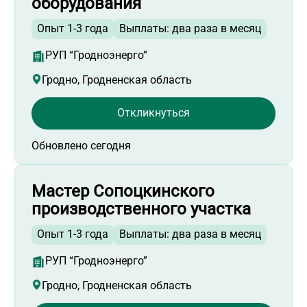
оборудования
Работа мастером СМР
Работа продавцом-консультантом
Опыт 1-3 года
Выплаты: два раза в месяц
Работа мастером
РУП “Гродноэнерго”
Работа кассиром-операционистом
Гродно, Гродненская область
Работа промоутером
Работа менеджером по работе с клиентами
Откликнуться
Работа кладовщиком
Работа прорабом
Обновлено сегодня
Работа мастером участка
Работа контролером ОТК
Мастер Сопоцкинского
производственного участка
Работа рабочим на производство
Работа руководителем отдела клиентского
Опыт 1-3 года
Выплаты: два раза в месяц
сервиса
Работа продавцом-кассиром
РУП “Гродноэнерго”
Работа в Гродненской области
Гродно, Гродненская область
Работа на месте работодателя