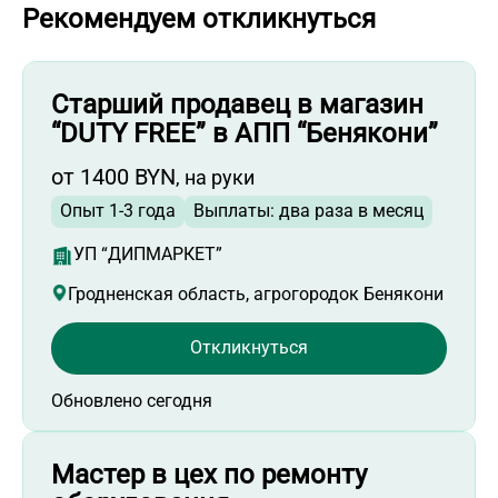
Рекомендуем откликнуться
Работа специалистом АХО
Работа мерчендайзером
Работа технологом
Старший продавец в магазин
Работа продавцом-консультантом в
“DUTY FREE” в АПП “Бенякони”
торговый центр
Работа начальником производства
от 1400 BYN
, на руки
Работа товароведом
Опыт 1-3 года
Выплаты: два раза в месяц
Работа работником склада
УП “ДИПМАРКЕТ”
Работа начальником склада
Гродненская область, агрогородок Бенякони
Работа торговым представителем
Работа администратором магазина
Откликнуться
Работа распространителем листовок
Работа начальником смены
Обновлено сегодня
Работа администратором торгового зала
Работа инженером по качеству
Мастер в цех по ремонту