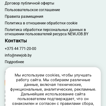
Договор публичной оферты
Пользовательское соглашение
Правила размещения
Политика в отношении обработки cookie
Политика обработки персональных данных в
отношении пользователей ресурса NEWJOB.BY
Контакты
+375 44 771-20-00
info@newjob.by
Подробнее
Мы в соцсетях
Мы используем cookies, чтобы улучшать
работу сайта. Мы собираем различные
данные, включая технические,
функциональные, аналитические, рекламные.
NEWJOB.BY 🐝 2024 - 2026 | Все права защищены
Дальнейшее использование сайта
ООО «Атамантия» | УНП 693331617
пользователем подтверждает, что он
Беларусь, Минская обл., Минский р-н, Новодворский
ознакомлен и согласен с правилами сбора,
c/c,