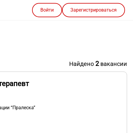
Войти
Зарегистрироваться
2
Найдено
вакансии
терапевт
ации “Пралеска”