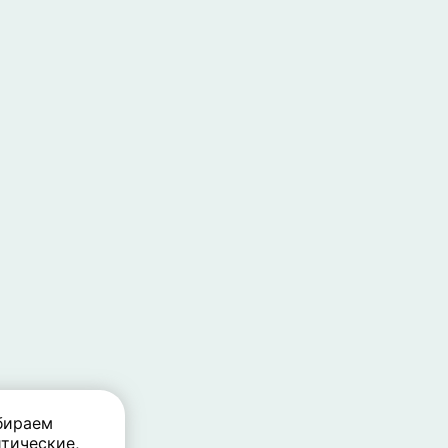
бираем
тические,