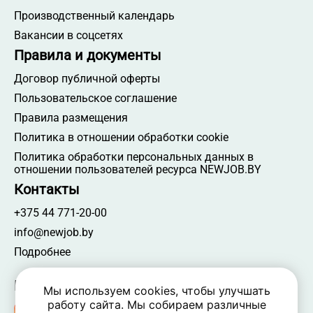
Производственный календарь
Работа главным врачом
Вакансии в соцсетях
Работа мастером участка
Правила и документы
Работа начальником склада
Договор публичной оферты
Работа распространителем листовок
Пользовательское соглашение
Работа супервайзером
Правила размещения
Работа аппаратчиком
Политика в отношении обработки cookie
Работа инженером по качеству
Политика обработки персональных данных в
Работа продавцом-кассиром
отношении пользователей ресурса NEWJOB.BY
Работа начальником смены
Контакты
Работа мастером СМР
+375 44 771-20-00
Работа технологом
info@newjob.by
Работа электромонтером
Подробнее
Работа кассиром-операционистом
Мы в соцсетях
Работа помощником руководителя
Мы используем cookies, чтобы улучшать
работу сайта. Мы собираем различные
Работа продавцом-консультантом