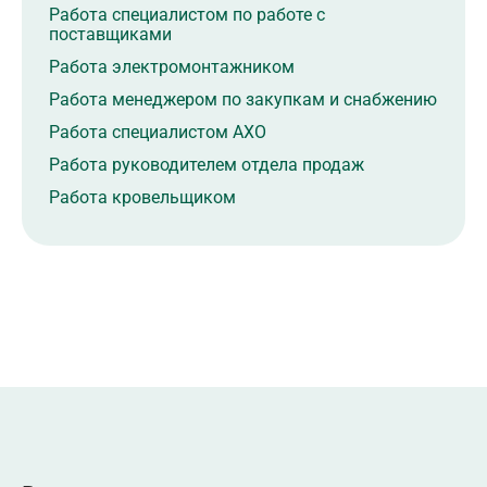
Работа специалистом по работе с
поставщиками
Работа электромонтажником
Работа менеджером по закупкам и снабжению
Работа специалистом АХО
Работа руководителем отдела продаж
Работа кровельщиком
Работа администратором
Работа администратором торгового зала
Работа менеджером по продажам
Работа продавцом-консультантом в торговый
центр
Работа руководителем строительного проекта
Работа администратором магазина
Работа заведующим отделением
Работа менеджером по работе с партнерами