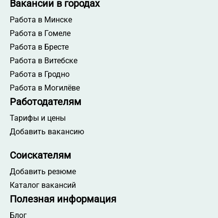
Вакансии в городах
Работа специалистом по закупкам ВЭД
Работа в Минске
Работа сварщиком
Работа в Гомеле
Работа рабочим на производство
Работа в Бресте
Работа ассистентом врача
Работа в Витебске
Работа мастером
Работа в Гродно
Работа мерчендайзером
Работа в Могилёве
Работа работником склада
Работодателям
Работа секретарем
Тарифы и цены
Работа электрогазосварщиком
Добавить вакансию
Работа врачом
Соискателям
Работа менеджером по работе с клиентами
Работа начальником производства
Добавить резюме
Каталог вакансий
Работа специалистом по закупкам
Полезная информация
Работа специалистом по тендерам
Работа сортировщиком
Блог