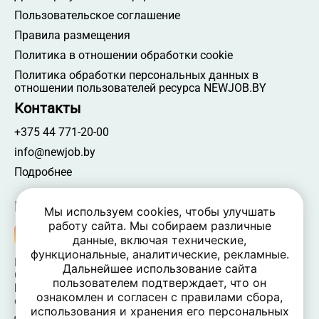
Пользовательское соглашение
Правила размещения
Политика в отношении обработки cookie
Политика обработки персональных данных в
отношении пользователей ресурса NEWJOB.BY
Контакты
+375 44 771-20-00
info@newjob.by
Подробнее
Мы в соцсетях
Мы используем cookies, чтобы улучшать
работу сайта. Мы собираем различные
данные, включая технические,
функциональные, аналитические, рекламные.
NEWJOB.BY 🐝 2024 - 2026 | Все права защищены
Дальнейшее использование сайта
ООО «Атамантия» | УНП 693331617
пользователем подтверждает, что он
Беларусь, Минская обл., Минский р-н, Новодворский
ознакомлен и согласен с правилами сбора,
c/c,
использования и хранения его персональных
дом 40/2, оф. 52, р-н д. Большое Стиклево, 223060