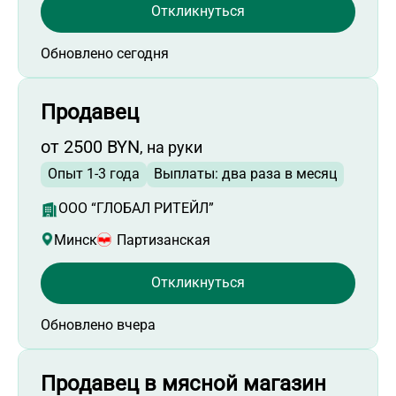
Работа инженером-электриком
Откликнуться
Работа контролером ОТК
Обновлено сегодня
Работа руководителем отдела клиентского
сервиса
Работа менеджером по работе с клиентами
Продавец
Работа координатором отдела продаж
от 2500 BYN
, на руки
Работа руководителем отдела продаж
Опыт 1-3 года
Выплаты: два раза в месяц
Работа мастером участка
Работа менеджером по продажам
ООО “ГЛОБАЛ РИТЕЙЛ”
Работа кровельщиком
Минск
Партизанская
Работа руководителем строительного
проекта
Откликнуться
Работа продавцом-кассиром
Обновлено вчера
Работа менеджером по работе с партнерами
Работа строительным рабочим
Работа в Минске
Продавец в мясной магазин