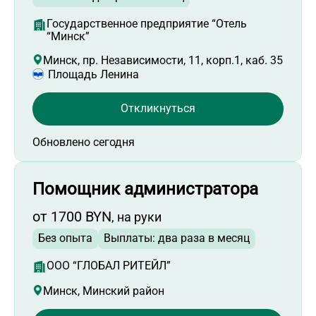
Работа начальником смены
Работа аппаратчиком
Государственное предприятие “Отель
“Минск”
Работа торговым представителем
Минск, пр. Независимости, 11, корп.1, каб. 35
Работа инженером-энергетиком
Площадь Ленина
Работа работником склада
Работа продавцом-консультантом
Откликнуться
Работа электромонтером
Обновлено сегодня
Работа электромонтажником
Работа кассиром-операционистом
Помощник администратора
Работа распространителем листовок
Работа промоутером
от 1700 BYN
, на руки
Работа администратором торгового зала
Без опыта
Выплаты: два раза в месяц
Работа кладовщиком
ООО “ГЛОБАЛ РИТЕЙЛ”
Работа мастером СМР
Минск, Минский район
Работа прорабом