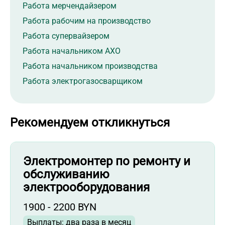
Работа мерчендайзером
Работа рабочим на производство
Работа супервайзером
Работа начальником АХО
Работа начальником производства
Работа электрогазосварщиком
Работа технологом
Работа администратором магазина
Рекомендуем откликнуться
Работа специалистом АХО
Работа начальником склада
Работа сортировщиком
Электромонтер по ремонту и
Работа товароведом
обслуживанию
электрооборудования
Работа инженером по качеству
Работа продавцом-консультантом в
1900 - 2200 BYN
торговый центр
Выплаты: два раза в месяц