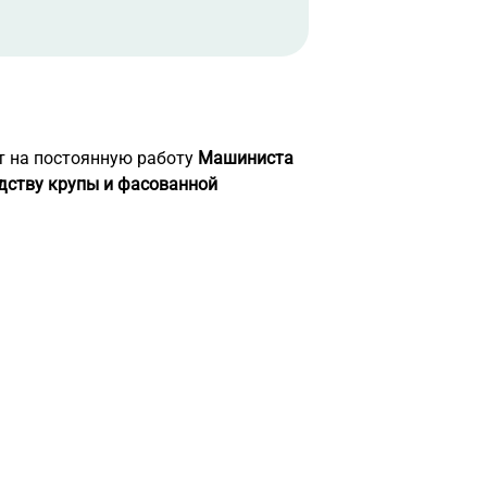
т на постоянную работу
Машиниста
дству крупы и фасованной