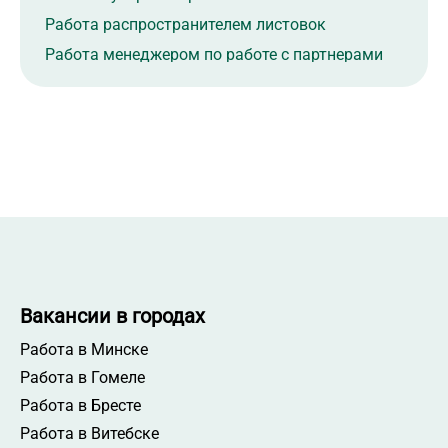
Работа распространителем листовок
Работа менеджером по работе с партнерами
Работа товароведом
Работа кровельщиком
Работа мерчендайзером
Работа торговым представителем
Работа рабочим на производство
Работа начальником производства
Работа электромонтажником
Работа электрогазосварщиком
Вакансии в городах
Работа начальником склада
Работа в Минске
Работа администратором торгового зала
Работа в Гомеле
Работа администратором магазина
Работа в Бресте
Работа сортировщиком
Работа в Витебске
Работа начальником смены