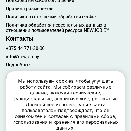
Пользовательское соглашение
Работа со средним специальным
Правила размещения
образованием
Политика в отношении обработки cookie
Политика обработки персональных данных в
отношении пользователей ресурса NEWJOB.BY
Контакты
+375 44 771-20-00
info@newjob.by
Подробнее
Мы в соцсетях
Мы используем cookies, чтобы улучшать
работу сайта. Мы собираем различные
данные, включая технические,
функциональные, аналитические, рекламные.
NEWJOB.BY 🐝 2024 - 2026 | Все права защищены
Дальнейшее использование сайта
ООО «Атамантия» | УНП 693331617
пользователем подтверждает, что он
Беларусь, Минская обл., Минский р-н, Новодворский
ознакомлен и согласен с правилами сбора,
c/c,
использования и хранения его персональных
дом 40/2, оф. 52, р-н д. Большое Стиклево, 223060
данных.
Время работы: пн-пт 09:00-17:30, вых. — сб, вс