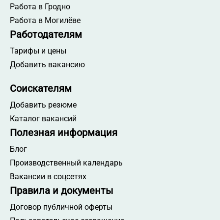
Работа в Гродно
Работа менеджером по работе с клиентами
Работа в Могилёве
Работа инженером по качеству
Работодателям
Работа аппаратчиком
Тарифы и цены
Работа продавцом-консультантом
Добавить вакансию
Работа мастером участка
Работа кассиром-операционистом
Соискателям
Работа электромонтером
Добавить резюме
Работа промоутером
Каталог вакансий
Работа продавцом-кассиром
Полезная информация
Работа кладовщиком
Блог
Работа руководителем отдела клиентского
Производственный календарь
сервиса
Вакансии в соцсетях
Работа в Полоцке
Правила и документы
Работа с полной занятостью
Договор публичной оферты
Работа с опытом 1-3 года