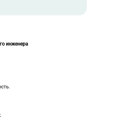
го инженера
сть.
;