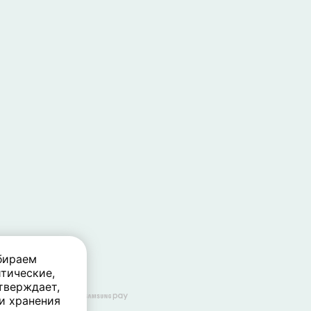
бираем
тические,
тверждает,
 и хранения