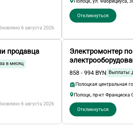
Полоцк, ул. Фабрициуса, 3
Откликнуться
бновлено 6 августа 2026
и продавца
Электромонтер по
электрооборудова
за в месяц
858 - 994 BYN
Выплаты: 
Полоцкая центральная г
Полоцк, пр-кт Франциска 
бновлено 6 августа 2026
Откликнуться