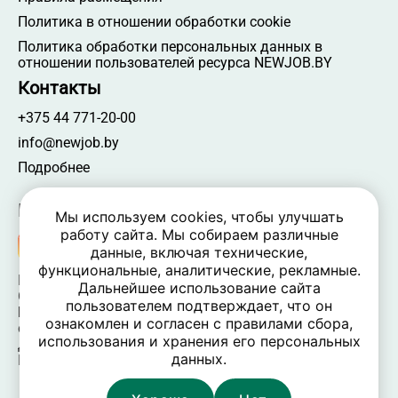
Политика в отношении обработки cookie
Политика обработки персональных данных в
отношении пользователей ресурса NEWJOB.BY
Контакты
+375 44 771-20-00
info@newjob.by
Подробнее
Мы в соцсетях
Мы используем cookies, чтобы улучшать
работу сайта. Мы собираем различные
данные, включая технические,
функциональные, аналитические, рекламные.
NEWJOB.BY 🐝 2024 - 2026 | Все права защищены
Дальнейшее использование сайта
ООО «Атамантия» | УНП 693331617
пользователем подтверждает, что он
Беларусь, Минская обл., Минский р-н, Новодворский
ознакомлен и согласен с правилами сбора,
c/c,
использования и хранения его персональных
дом 40/2, оф. 52, р-н д. Большое Стиклево, 223060
данных.
Время работы: пн-пт 09:00-17:30, вых. — сб, вс