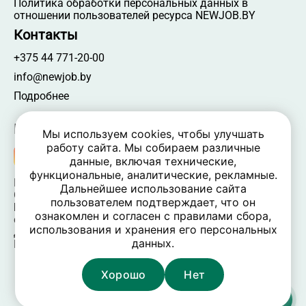
Политика обработки персональных данных в
отношении пользователей ресурса NEWJOB.BY
Контакты
+375 44 771-20-00
info@newjob.by
Подробнее
Мы в соцсетях
Мы используем cookies, чтобы улучшать
работу сайта. Мы собираем различные
данные, включая технические,
функциональные, аналитические, рекламные.
NEWJOB.BY 🐝 2024 - 2026 | Все права защищены
Дальнейшее использование сайта
ООО «Атамантия» | УНП 693331617
пользователем подтверждает, что он
Беларусь, Минская обл., Минский р-н, Новодворский
ознакомлен и согласен с правилами сбора,
c/c,
использования и хранения его персональных
дом 40/2, оф. 52, р-н д. Большое Стиклево, 223060
данных.
Время работы: пн-пт 09:00-17:30, вых. — сб, вс
Хорошо
Нет
Карта сайта