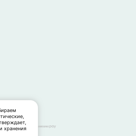
бираем
тические,
тверждает,
 и хранения