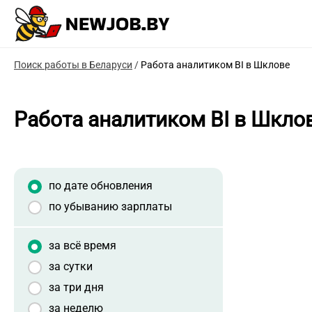
Поиск работы в Беларуси
/
Работа аналитиком BI в Шклове
Работа аналитиком BI в Шкло
по дате обновления
по убыванию зарплаты
за всё время
за сутки
за три дня
за неделю