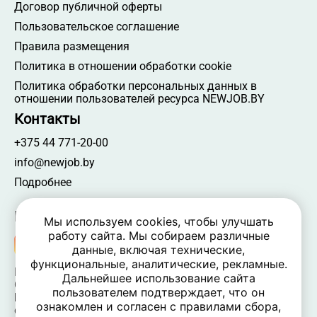
Договор публичной оферты
Работа с частичной занятостью
Пользовательское соглашение
Работа со средним специальным
Правила размещения
образованием
Политика в отношении обработки cookie
Политика обработки персональных данных в
отношении пользователей ресурса NEWJOB.BY
Контакты
+375 44 771-20-00
info@newjob.by
Подробнее
Мы в соцсетях
Мы используем cookies, чтобы улучшать
работу сайта. Мы собираем различные
данные, включая технические,
функциональные, аналитические, рекламные.
NEWJOB.BY 🐝 2024 - 2026 | Все права защищены
Дальнейшее использование сайта
ООО «Атамантия» | УНП 693331617
пользователем подтверждает, что он
Беларусь, Минская обл., Минский р-н, Новодворский
ознакомлен и согласен с правилами сбора,
c/c,