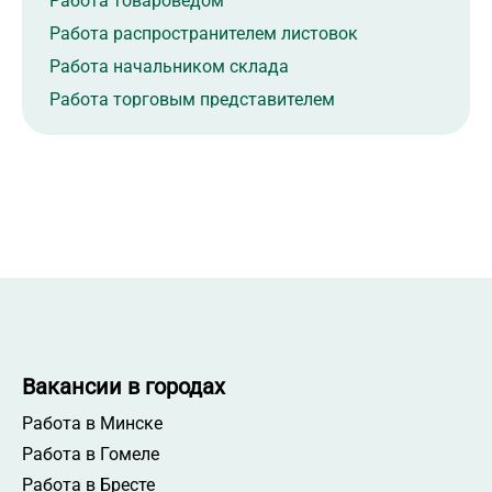
Работа товароведом
Работа распространителем листовок
Работа начальником склада
Работа торговым представителем
Работа мастером СМР
Работа администратором магазина
Работа начальником смены
Работа администратором торгового зала
Работа инженером по качеству
Работа продавцом-консультантом
Работа менеджером по работе с клиентами
Работа рабочим на производство
Вакансии в городах
Работа кассиром-операционистом
Работа в Минске
Работа промоутером
Работа в Гомеле
Работа мастером участка
Работа в Бресте