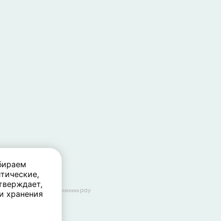
бираем
тические,
тверждает,
 и хранения