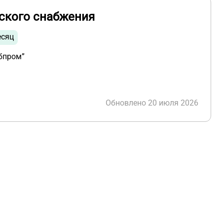
ского снабжения
есяц
бпром”
Обновлено 20 июля 2026